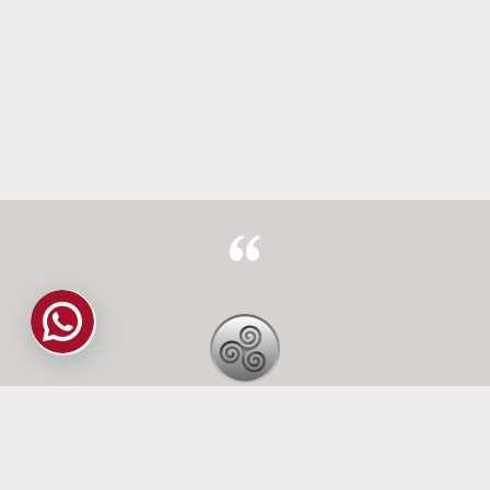
Indirizzo:
Via Di Franco 9
Telefono:
+39 331 917 1760
Email:
andrea.nodari@hotmail.com