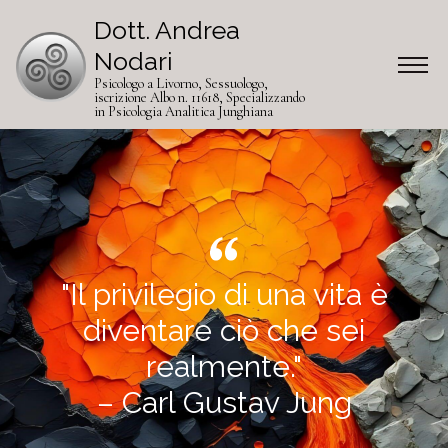
Dott. Andrea
Nodari
Psicologo a Livorno, Sessuologo,
iscrizione Albo n. 11618, Specializzando
in Psicologia Analitica Junghiana
"Il privilegio di una vita è
diventare ciò che sei
realmente."
– Carl Gustav Jung