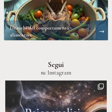
Disturbi del comportamento
alimentare
Segui
su Instagram
dott.andrea_nodari
Giu 24